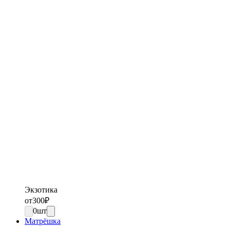
Экзотика
от
300
₽
0
шт
Матрёшка