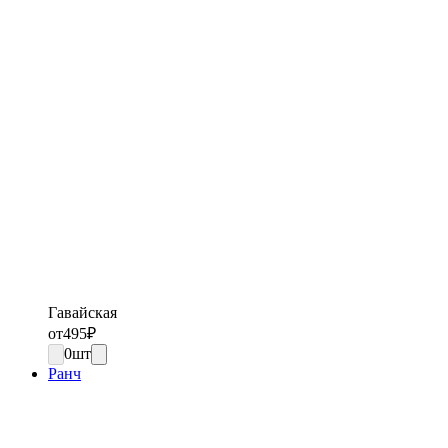
Гавайская
от
495
₽
0
шт
Ранч