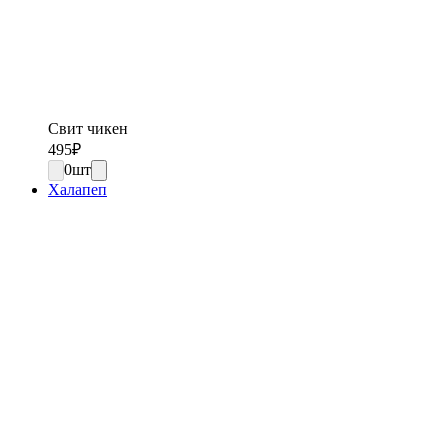
Свит чикен
495
₽
0
шт
Халапеп