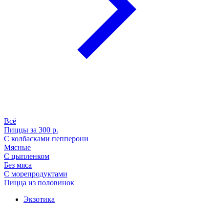
Всё
Пиццы за 300 р.
С колбасками пепперони
Мясные
С цыпленком
Без мяса
С морепродуктами
Пицца из половинок
Экзотика