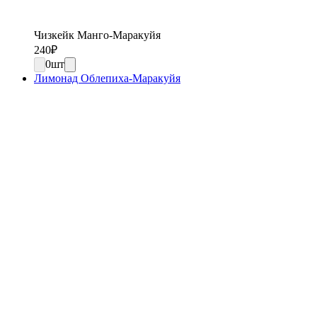
Чизкейк Манго-Маракуйя
240
₽
0
шт
Лимонад Облепиха-Маракуйя