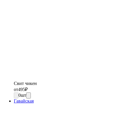
Свит чикен
от
495
₽
0
шт
Гавайская