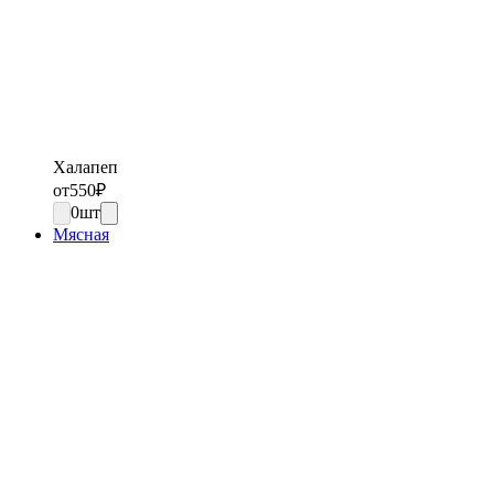
Халапеп
от
550
₽
0
шт
Мясная