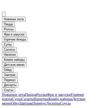
Новинки лета
Пицца
Роллы
Фри и закуски
Горячие блюда
Супы
Салаты
Напитки
Комбо наборы
Детское меню
Обед
Завтрак
Перекус
Десерты
Соусы
Новинки лета
Пицца
Роллы
Фри и закуски
Горячие
блюда
Супы
Салаты
Напитки
Комбо наборы
Детское
меню
Обед
Завтрак
Перекус
Десерты
Соусы