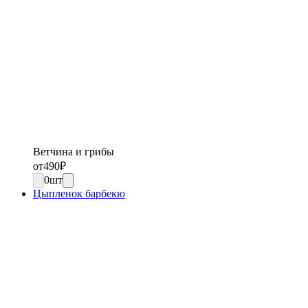
Ветчина и грибы
от
490
₽
0
шт
Цыпленок барбекю