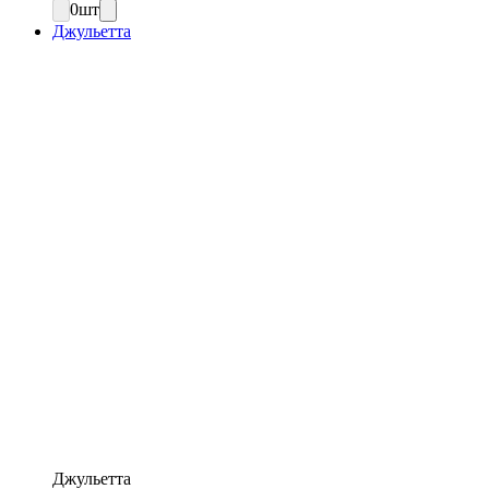
0
шт
Джульетта
Джульетта