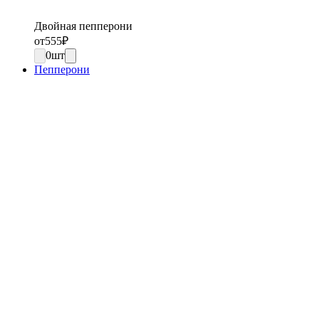
Двойная пепперони
от
555
₽
0
шт
Пепперони