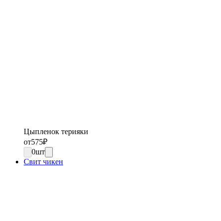
Цыпленок терияки
от
575
₽
0
шт
Свит чикен