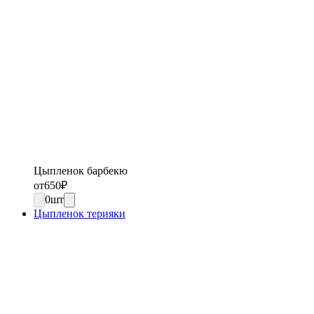
Цыпленок барбекю
от
650
₽
0
шт
Цыпленок терияки