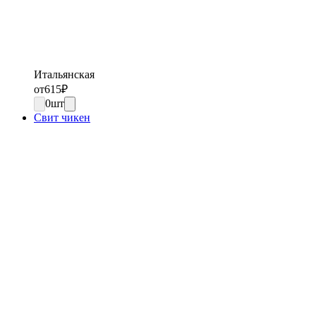
Итальянская
от
615
₽
0
шт
Свит чикен