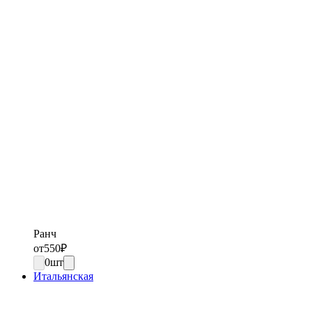
Ранч
от
550
₽
0
шт
Итальянская