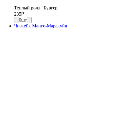
Теплый ролл "Бургер"
235
₽
0
шт
Чизкейк Манго-Маракуйя