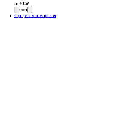
от
300
₽
0
шт
Средиземноморская