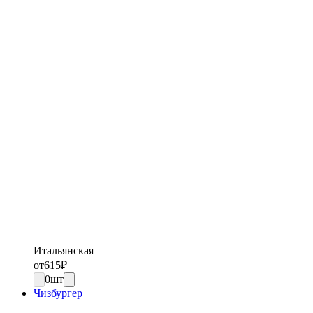
Итальянская
от
615
₽
0
шт
Чизбургер