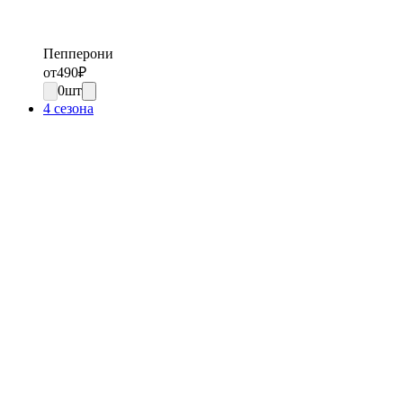
Пепперони
от
490
₽
0
шт
4 сезона