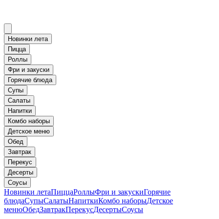
Новинки лета
Пицца
Роллы
Фри и закуски
Горячие блюда
Супы
Салаты
Напитки
Комбо наборы
Детское меню
Обед
Завтрак
Перекус
Десерты
Соусы
Новинки лета
Пицца
Роллы
Фри и закуски
Горячие
блюда
Супы
Салаты
Напитки
Комбо наборы
Детское
меню
Обед
Завтрак
Перекус
Десерты
Соусы