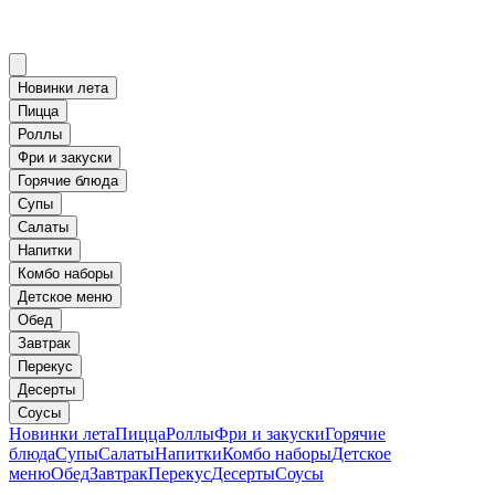
Новинки лета
Пицца
Роллы
Фри и закуски
Горячие блюда
Супы
Салаты
Напитки
Комбо наборы
Детское меню
Обед
Завтрак
Перекус
Десерты
Соусы
Новинки лета
Пицца
Роллы
Фри и закуски
Горячие
блюда
Супы
Салаты
Напитки
Комбо наборы
Детское
меню
Обед
Завтрак
Перекус
Десерты
Соусы