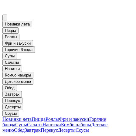
Новинки лета
Пицца
Роллы
Фри и закуски
Горячие блюда
Супы
Салаты
Напитки
Комбо наборы
Детское меню
Обед
Завтрак
Перекус
Десерты
Соусы
Новинки лета
Пицца
Роллы
Фри и закуски
Горячие
блюда
Супы
Салаты
Напитки
Комбо наборы
Детское
меню
Обед
Завтрак
Перекус
Десерты
Соусы