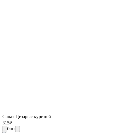
Салат Цезарь с курицей
315
₽
0
шт