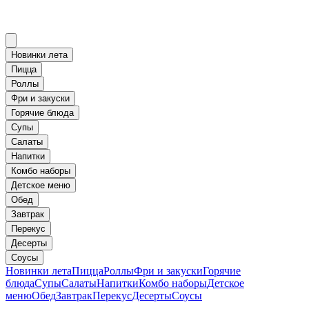
Новинки лета
Пицца
Роллы
Фри и закуски
Горячие блюда
Супы
Салаты
Напитки
Комбо наборы
Детское меню
Обед
Завтрак
Перекус
Десерты
Соусы
Новинки лета
Пицца
Роллы
Фри и закуски
Горячие
блюда
Супы
Салаты
Напитки
Комбо наборы
Детское
меню
Обед
Завтрак
Перекус
Десерты
Соусы