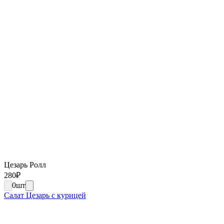
Цезарь Ролл
280
₽
0
шт
Салат Цезарь с курицей