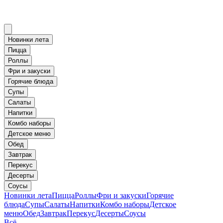
Новинки лета
Пицца
Роллы
Фри и закуски
Горячие блюда
Супы
Салаты
Напитки
Комбо наборы
Детское меню
Обед
Завтрак
Перекус
Десерты
Соусы
Новинки лета
Пицца
Роллы
Фри и закуски
Горячие
блюда
Супы
Салаты
Напитки
Комбо наборы
Детское
меню
Обед
Завтрак
Перекус
Десерты
Соусы
Всё