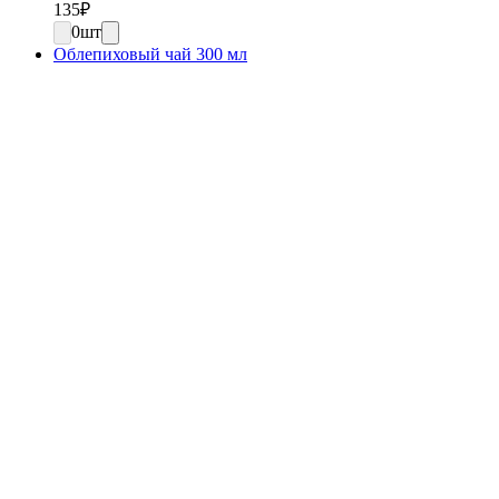
135
₽
0
шт
Облепиховый чай 300 мл