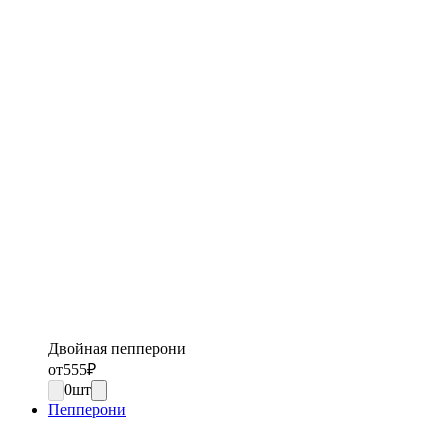
Двойная пепперони
от
555
₽
0
шт
Пепперони