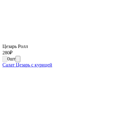
Цезарь Ролл
280
₽
0
шт
Салат Цезарь с курицей