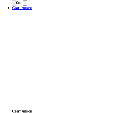
0
шт
Свит чикен
Свит чикен