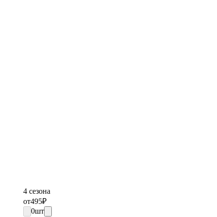
4 сезона
от
495
₽
0
шт