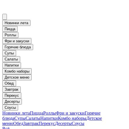
Новинки лета
Пицца
Роллы
Фри и закуски
Горячие блюда
Супы
Салаты
Напитки
Комбо наборы
Детское меню
Обед
Завтрак
Перекус
Десерты
Соусы
Новинки лета
Пицца
Роллы
Фри и закуски
Горячие
блюда
Супы
Салаты
Напитки
Комбо наборы
Детское
меню
Обед
Завтрак
Перекус
Десерты
Соусы
Всё