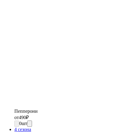
Пепперони
от
490
₽
0
шт
4 сезона