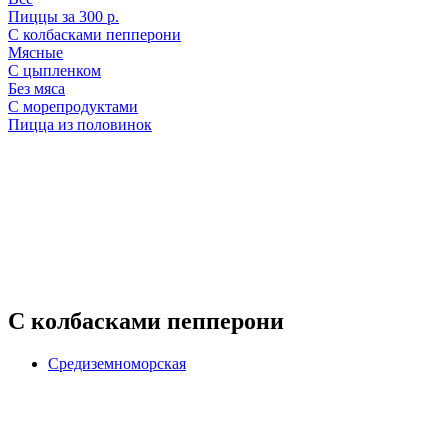
Пиццы за 300 р.
С колбасками пепперони
Мясные
С цыпленком
Без мяса
С морепродуктами
Пицца из половинок
С колбасками пепперони
Средиземноморская