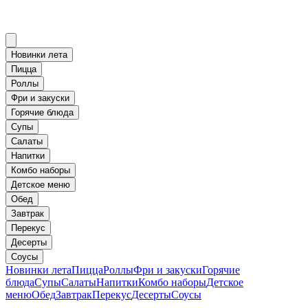
Новинки лета
Пицца
Роллы
Фри и закуски
Горячие блюда
Супы
Салаты
Напитки
Комбо наборы
Детское меню
Обед
Завтрак
Перекус
Десерты
Соусы
Новинки лета
Пицца
Роллы
Фри и закуски
Горячие
блюда
Супы
Салаты
Напитки
Комбо наборы
Детское
меню
Обед
Завтрак
Перекус
Десерты
Соусы