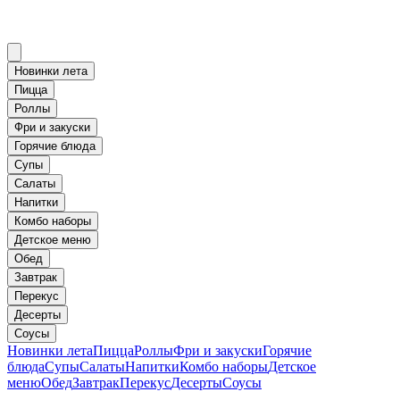
Новинки лета
Пицца
Роллы
Фри и закуски
Горячие блюда
Супы
Салаты
Напитки
Комбо наборы
Детское меню
Обед
Завтрак
Перекус
Десерты
Соусы
Новинки лета
Пицца
Роллы
Фри и закуски
Горячие
блюда
Супы
Салаты
Напитки
Комбо наборы
Детское
меню
Обед
Завтрак
Перекус
Десерты
Соусы