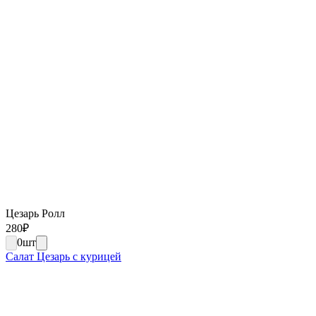
Цезарь Ролл
280
₽
0
шт
Салат Цезарь с курицей