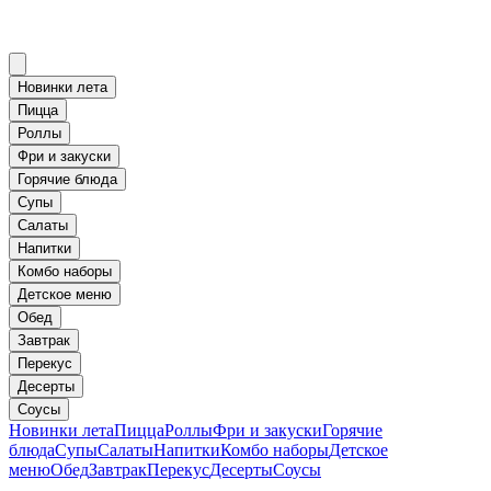
Новинки лета
Пицца
Роллы
Фри и закуски
Горячие блюда
Супы
Салаты
Напитки
Комбо наборы
Детское меню
Обед
Завтрак
Перекус
Десерты
Соусы
Новинки лета
Пицца
Роллы
Фри и закуски
Горячие
блюда
Супы
Салаты
Напитки
Комбо наборы
Детское
меню
Обед
Завтрак
Перекус
Десерты
Соусы