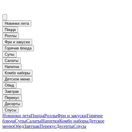
Новинки лета
Пицца
Роллы
Фри и закуски
Горячие блюда
Супы
Салаты
Напитки
Комбо наборы
Детское меню
Обед
Завтрак
Перекус
Десерты
Соусы
Новинки лета
Пицца
Роллы
Фри и закуски
Горячие
блюда
Супы
Салаты
Напитки
Комбо наборы
Детское
меню
Обед
Завтрак
Перекус
Десерты
Соусы