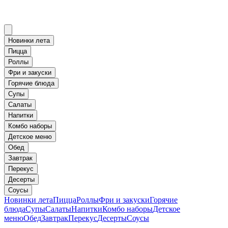
Новинки лета
Пицца
Роллы
Фри и закуски
Горячие блюда
Супы
Салаты
Напитки
Комбо наборы
Детское меню
Обед
Завтрак
Перекус
Десерты
Соусы
Новинки лета
Пицца
Роллы
Фри и закуски
Горячие
блюда
Супы
Салаты
Напитки
Комбо наборы
Детское
меню
Обед
Завтрак
Перекус
Десерты
Соусы