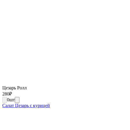
Цезарь Ролл
280
₽
0
шт
Салат Цезарь с курицей