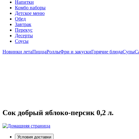
Напитки
Комбо наборы
Детское меню
Обед
Завтрак
Перекус
Десерты
Соусы
Новинки лета
Пицца
Роллы
Фри и закуски
Горячие блюда
Супы
С
Сок добрый яблоко-персик 0,2 л.
Условия доставки