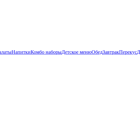
алаты
Напитки
Комбо наборы
Детское меню
Обед
Завтрак
Перекус
Д