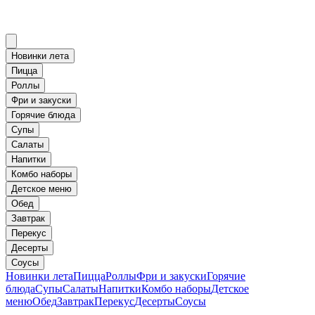
Новинки лета
Пицца
Роллы
Фри и закуски
Горячие блюда
Супы
Салаты
Напитки
Комбо наборы
Детское меню
Обед
Завтрак
Перекус
Десерты
Соусы
Новинки лета
Пицца
Роллы
Фри и закуски
Горячие
блюда
Супы
Салаты
Напитки
Комбо наборы
Детское
меню
Обед
Завтрак
Перекус
Десерты
Соусы