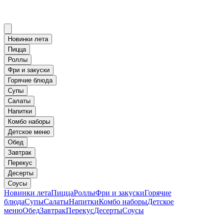
Новинки лета
Пицца
Роллы
Фри и закуски
Горячие блюда
Супы
Салаты
Напитки
Комбо наборы
Детское меню
Обед
Завтрак
Перекус
Десерты
Соусы
Новинки лета
Пицца
Роллы
Фри и закуски
Горячие
блюда
Супы
Салаты
Напитки
Комбо наборы
Детское
меню
Обед
Завтрак
Перекус
Десерты
Соусы