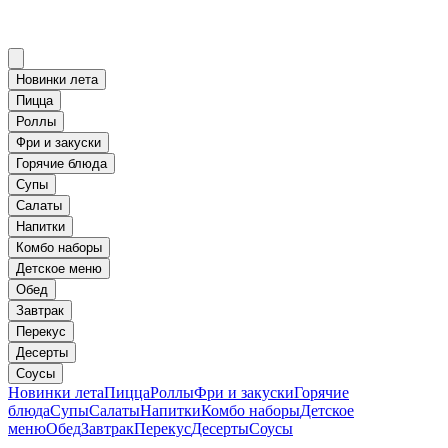
Новинки лета
Пицца
Роллы
Фри и закуски
Горячие блюда
Супы
Салаты
Напитки
Комбо наборы
Детское меню
Обед
Завтрак
Перекус
Десерты
Соусы
Новинки лета
Пицца
Роллы
Фри и закуски
Горячие
блюда
Супы
Салаты
Напитки
Комбо наборы
Детское
меню
Обед
Завтрак
Перекус
Десерты
Соусы