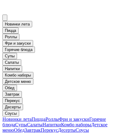
Новинки лета
Пицца
Роллы
Фри и закуски
Горячие блюда
Супы
Салаты
Напитки
Комбо наборы
Детское меню
Обед
Завтрак
Перекус
Десерты
Соусы
Новинки лета
Пицца
Роллы
Фри и закуски
Горячие
блюда
Супы
Салаты
Напитки
Комбо наборы
Детское
меню
Обед
Завтрак
Перекус
Десерты
Соусы