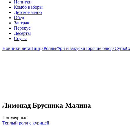
Напитки
Комбо наборы
Детское меню
Обед
Завтрак
Перекус
Десерты
Соусы
Новинки лета
Пицца
Роллы
Фри и закуски
Горячие блюда
Супы
С
Лимонад Брусника-Малина
Популярные
Теплый ролл с курицей