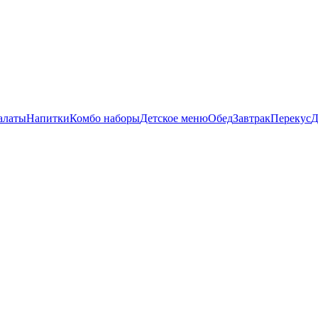
алаты
Напитки
Комбо наборы
Детское меню
Обед
Завтрак
Перекус
Д