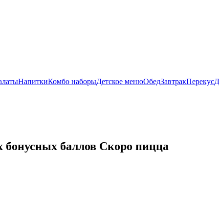
алаты
Напитки
Комбо наборы
Детское меню
Обед
Завтрак
Перекус
Д
х бонусных баллов
Скоро пицца